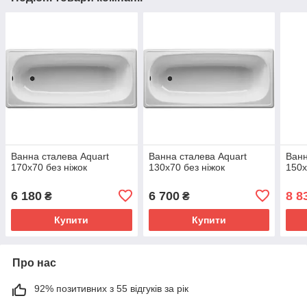
Ванна сталева Aquart
Ванна сталева Aquart
Ван
170х70 без ніжок
130х70 без ніжок
150x
6 180
6 700
8 8
₴
₴
Купити
Купити
Про нас
92% позитивних з 55 відгуків за рік