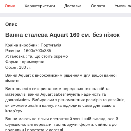
Опис
Характеристики
Доставка
Оплата
Умови п
Опис
Ванна сталева Aquart 160 см. без ніжок
Країна виробник : Португалія
Розміри : 1600х700х385
Установка : та, що стоїть окремо
Форма : прямокутна
Обсяг: 180 л.
Ванни Aquart є високоякісним рішенням для вашої ванної
кімнати.
Виготовлені з використанням передових технологій та
матеріалів, ванни Aquart забезпечують надійність та
довговічність. Вибираючи з різноманітних розмірів та дизайнів,
ви зможете знайти ванну, яка підходить саме для вашого
інтер'єру.
Ванни мають не тільки елегантний зовнішній вигляд, але й
функціональні переваги, такі як зручні форми, стійкість до
подряпин і простота у догляді.